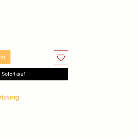
orb
Sofortkauf
tzung
ahirse, Japanhirse, 
hirse, Platahirse, Rote Hirse, 
en