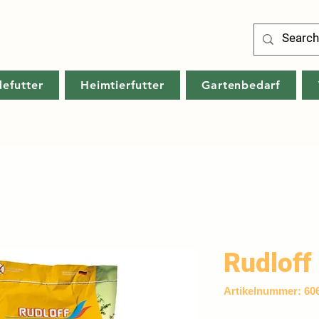
defutter
Heimtierfutter
Gartenbedarf
Rudloff
Artikelnummer: 60