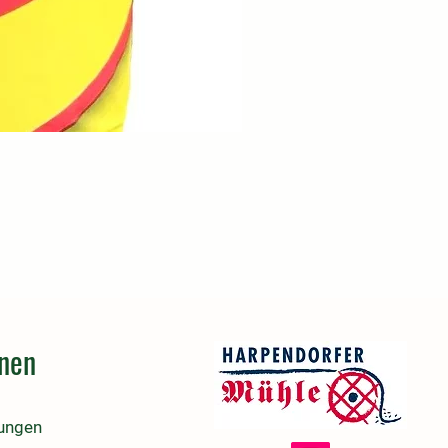
onen
lungen