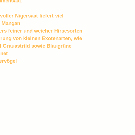
amensaat.
oller Nigersaat liefert viel 
d Mangan
ers feiner und weicher Hirsesorten 
terung von kleinen Exotenarten, wie 
 Grauastrild sowie Blaugrüne 
net
iervögel