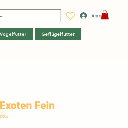
Anmelden
Vogelfutter
Geflügelfutter
 Exoten Fein
6184