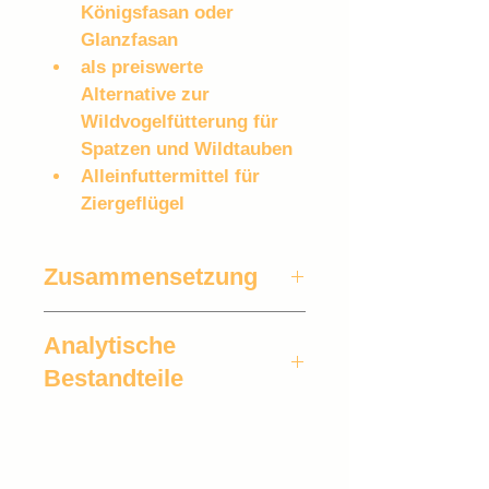
Königsfasan oder 
Glanzfasan 
als preiswerte 
Alternative zur 
Wildvogelfütterung für 
Spatzen und Wildtauben
Alleinfuttermittel für 
Ziergeflügel
Zusammensetzung
Weizen, Bruchmais, Hirse, 
Analytische
Erdnussbruch, Kanariensaat, 
Kardi, Buchweizen, 
Bestandteile
Sonnenblumenkerne, Hafer, Dari, 
Milo, Gerste, Rapssaat, 
12,2% Rohprotein, 10,5% Rohfett, 
Spinatsamen, Erbsenbruch, 
6,1% Rohfaser, 2,2% 
Futterrosinen
Rohasche; 0,44% Lysin; 0,22% 