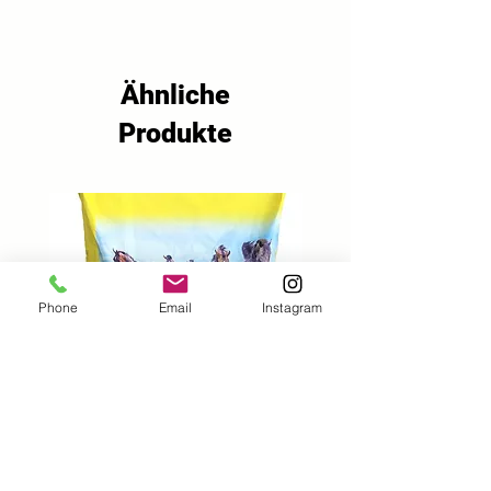
Paddyreis, Dari, weiße 
Sonnenblumenkerne, weiße 
Sonnenblumenkerne Kenia, 
gestreifte Sonnenblumenkerne, 
Ähnliche
Erbsenflocken, Platahirse, Milo, 
Produkte
Kürbiskerne, Rote Bete, Hafer, 
Mungbohnen, Karottenstücke, 
Hagebuttenfrüchte, 
Maiscornflakes, Popcornweizen, 
Maisflocken, Bananenscheiben, 
Kidneybohnen, Rosinen, 
Chilischoten
Phone
Email
Instagram
Hoco Classic Sport Müsli