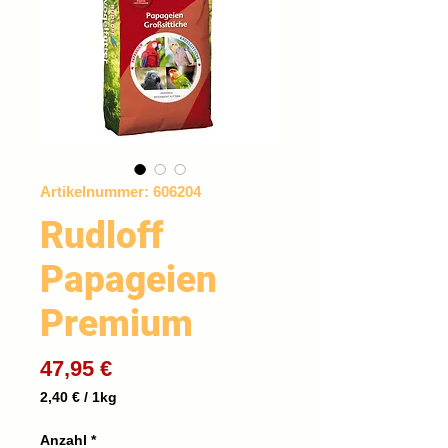
Artikelnummer: 606204
Rudloff
Papageien
Premium
Preis
47,95 €
2,40 €
/
1kg
2,40 €
pro
Anzahl
*