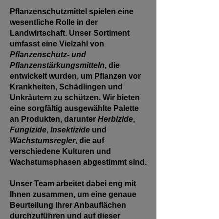
Pflanzenschutzmittel spielen eine
wesentliche Rolle in der
Landwirtschaft. Unser Sortiment
umfasst eine Vielzahl von
Pflanzenschutz- und
Pflanzenstärkungsmitteln
, die
entwickelt wurden, um Pflanzen vor
Krankheiten, Schädlingen und
Unkräutern zu schützen. Wir bieten
eine sorgfältig ausgewählte Palette
an Produkten, darunter
Herbizide
,
Fungizide
,
Insektizide
und
Wachstumsregler
, die auf
verschiedene Kulturen und
Wachstumsphasen abgestimmt sind.
Unser Team arbeitet dabei eng mit
Ihnen zusammen, um eine genaue
Beurteilung Ihrer Anbauflächen
durchzuführen und auf dieser