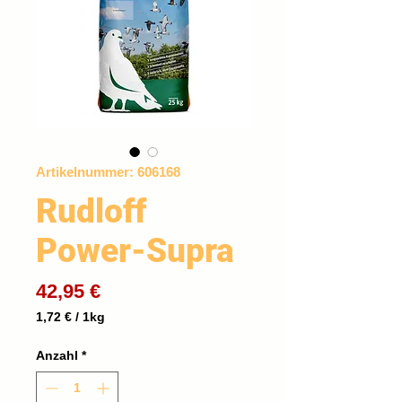
Artikelnummer: 606168
Rudloff
Power-Supra
Preis
42,95 €
1,72 €
/
1kg
1,72 €
pro
Anzahl
*
1
Kilogramm