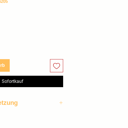
6205
orb
Sofortkauf
tzung
gestreift, 
weiß, Kardi, 
weiß Kenia, Paddyreis, 