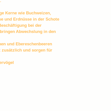
.
Erdnüsse, Gelbmais,
Haferkerne, Buchwei
ige Kerne wie Buchweizen, 
Mungbohnen, Kürbis
se und Erdnüsse in der Schote 
Ebereschenbeeren,
eschäftigung bei der 
 bringen Abwechslung in den 
nen und Ebereschenbeeren 
 zusätzlich und sorgen für 
iervögel