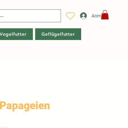
Anmelden
Vogelfutter
Geflügelfutter
 Papageien