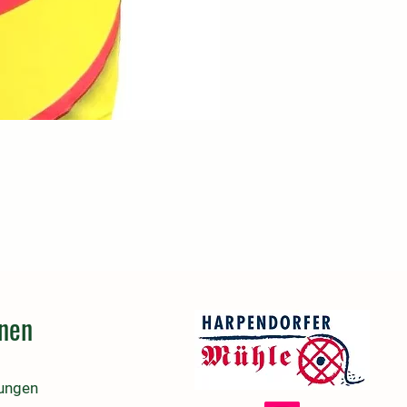
onen
lungen