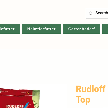
defutter
Heimtierfutter
Gartenbedarf
Rudloff
Top