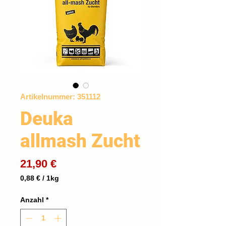
Artikelnummer: 351112
Deuka
allmash Zucht
Preis
21,90 €
0,88 €
/
1kg
0,88 €
pro
Anzahl
*
1
Kilogramm