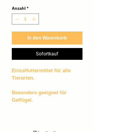
0,80 €
pro
Anzahl
*
1
Kilogramm
In den Warenkorb
Sofortkauf
Einzelfuttermittel für alle 
Tierarten.
Besonders geeignet für 
Geflügel.