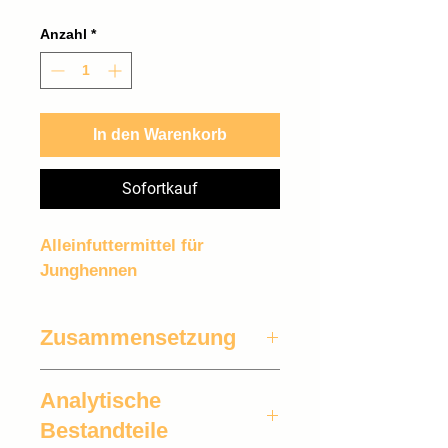
0,94 €
pro
Anzahl
*
1
Kilogramm
In den Warenkorb
Sofortkauf
Alleinfuttermittel für 
Junghennen
Zusammensetzung
Weizen, Mais gebr., 
Analytische
Sojaextraktionsschrot*, 
Weizenkleie, Calciumcarbonat, 
Bestandteile
Monocalciumphosphat, Zucker R-