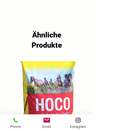
Melasse, Sojabohnenöl*
15,5% Rohprotein, 3% Rohfett, 
*hergestellt aus genetisch 
4,5% Rohfaser, 5,8% Rohasche, 
veränderten Sojabohnen
0,95% Calcium, 0,58% Phosphor, 
0,14% Natrium, 0,7% Lysin, 0,32% 
Methionin, 11,19 MJ ME
Ähnliche
Produkte
Phone
Email
Instagram