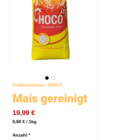
Artikelnummer: 200071
Mais gereinigt
Preis
19,99 €
0,80 €
/
1kg
0,80 €
pro
Anzahl
*
1