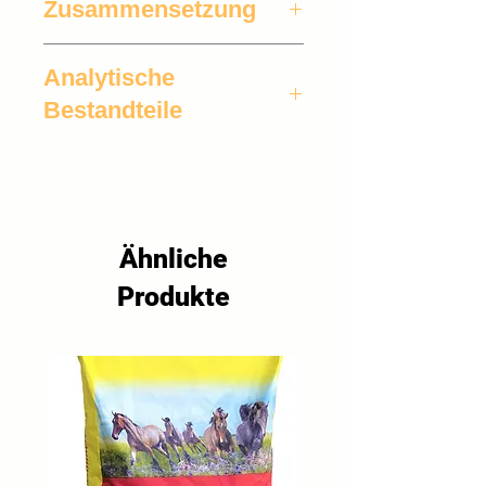
Zusammensetzung
100% Hafer
Analytische
Bestandteile
11% Rohprotein, 5% Rohfett, 10% 
Rohfaser, 2,8% Rohasche, 0,1% 
Calcium, 0,32% Phosphor, 0,05% 
Natrium
Ähnliche
Produkte