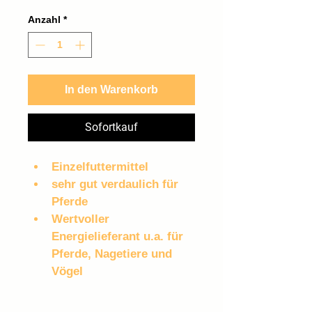
0,80 €
pro
Anzahl
*
1
Kilogramm
In den Warenkorb
Sofortkauf
Einzelfuttermittel
sehr gut verdaulich für 
Pferde
Wertvoller 
Energielieferant u.a. für 
Pferde, Nagetiere und 
Vögel