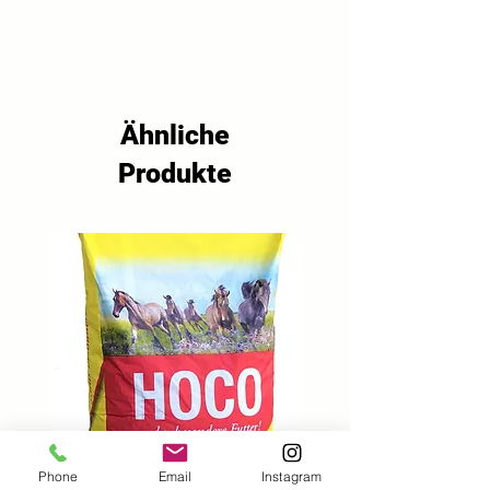
Hafer- und Weizenflocken, 
Getreide, Sonnenblumenkerne, 
Speisefett und Mineralstoffe.
Ähnliche
Produkte
Phone
Email
Instagram