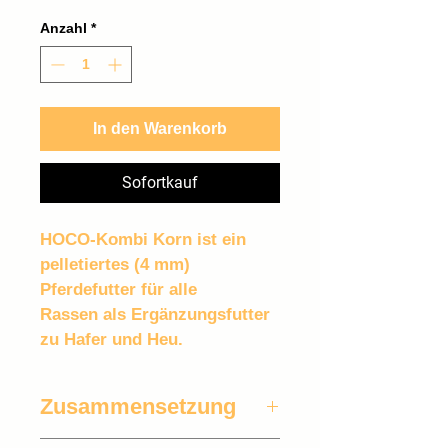
0,94 €
pro
Anzahl
*
1
Kilogramm
In den Warenkorb
Sofortkauf
HOCO-Kombi Korn ist ein 
pelletiertes (4 mm) 
Pferdefutter für alle 
Rassen als Ergänzungsfutter 
zu Hafer und Heu.
Zusammensetzung