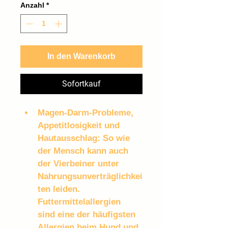
pro
Anzahl
*
1
Kilogramm
In den Warenkorb
Sofortkauf
Magen-Darm-Probleme, 
Appetitlosigkeit und 
Hautausschlag: So wie 
der Mensch kann auch 
der Vierbeiner unter 
Nahrungsunverträglichkei
ten leiden. 
Futtermittelallergien 
sind eine der häufigsten 
Allergien beim Hund und 