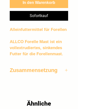
In den Warenkorb
Sofortkauf
Alleinfuttermittel für Forellen
ALLCO Forelle Mast ist ein 
vollextrudiertes, sinkendes 
Futter für die Forellenmast.
Zusammensetzung
Sojaextraktionsschrot 
(dampferhitzt), Weizen, Fischmehl, 
Hämoglobinpulver 
(sprühgetrocknet), Fischöl, 
Palmöl, Premix.
Ähnliche