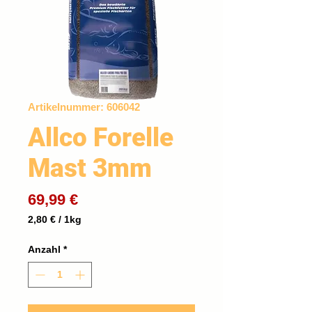
Artikelnummer: 606042
Allco Forelle
Mast 3mm
Preis
69,99 €
2,80 €
/
1kg
2,80 €
pro
Anzahl
*
1
Kilogramm