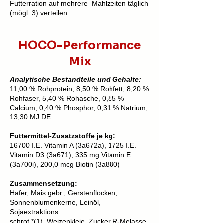
Futterration auf mehrere Mahlzeiten täglich
(mögl. 3) verteilen.
HOCO-Performance
Mix
Analytische Bestandteile und Gehalte:
11,00 % Rohprotein, 8,50 % Rohfett, 8,20 %
Rohfaser, 5,40 % Rohasche, 0,85 %
Calcium, 0,40 % Phosphor, 0,31 % Natrium,
13,30 MJ DE
Futtermittel-Zusatzstoffe je kg:
16700 I.E. Vitamin A (3a672a), 1725 I.E.
Vitamin D3 (3a671), 335 mg Vitamin E
(3a700i), 200,0 mcg Biotin (3a880)
Zusammensetzung:
Hafer, Mais gebr., Gerstenflocken,
Sonnenblumenkerne, Leinöl,
Sojaextraktions
schrot *(1), Weizenkleie, Zucker R-Melasse,