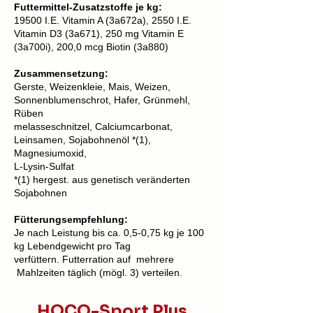
Futtermittel-Zusatzstoffe je kg:
19500 I.E. Vitamin A (3a672a), 2550 I.E.
Vitamin D3 (3a671), 250 mg Vitamin E
(3a700i), 200,0 mcg Biotin (3a880)
Zusammensetzung:
Gerste, Weizenkleie, Mais, Weizen,
Sonnenblumenschrot, Hafer, Grünmehl,
Rüben
melasseschnitzel, Calciumcarbonat,
Leinsamen, Sojabohnenöl *(1),
Magnesiumoxid,
L-Lysin-Sulfat
*(1) hergest. aus genetisch veränderten
Sojabohnen
Fütterungsempfehlung:
Je nach Leistung bis ca. 0,5-0,75 kg je 100
kg Lebendgewicht pro Tag
verfüttern. Futterration auf mehrere
Mahlzeiten täglich (mögl. 3) verteilen.
HOCO-Sport Plus