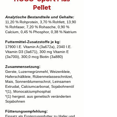
Pellet
Analytische Bestandteile und Gehalte:
11,20 % Rohprotein, 3,70 % Rohfett, 13,90
% Rohfaser, 7,20 % Rohasche, 0,90 %
Calcium, 0,45 % Phosphor, 0,38 % Natrium
Futtermittel-Zusatzstoffe je kg:
17900 I.E. Vitamin A (3a672a), 2340 I.E.
Vitamin D3 (3a671), 300 mg Vitamin E
(3a700i), 300,0 mcg Biotin (3a880)
Zusammensetzung:
Gerste, Luzernegrünmehl, Weizenkleie,
Haferschälkleie, Rübenmelasseschnitzel,
Mais, Sonnenblumenschrot, Leinsamen
Extrudat, Calciumcarbonat, Sojabohnenöl
*(1), Monocalciumphosphat
*(1) hergest. aus genetisch veränderten
Sojabohnen
Fütterungsempfehlung:
Einsatz als Ergänzungsfutter zu Hafer und