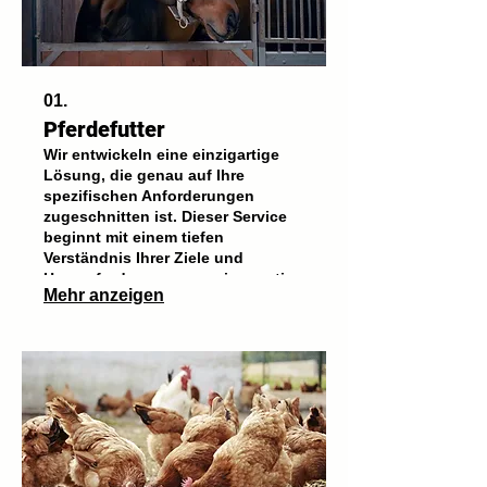
01.
Pferdefutter
Wir entwickeln eine einzigartige
Lösung, die genau auf Ihre
spezifischen Anforderungen
zugeschnitten ist. Dieser Service
beginnt mit einem tiefen
Verständnis Ihrer Ziele und
Herausforderungen, um innovative
Mehr anzeigen
und effektive Ergebnisse zu
liefern. Wir arbeiten eng mit Ihnen
zusammen, um sicherzustellen,
dass jedes Detail Ihren
Erwartungen entspricht.