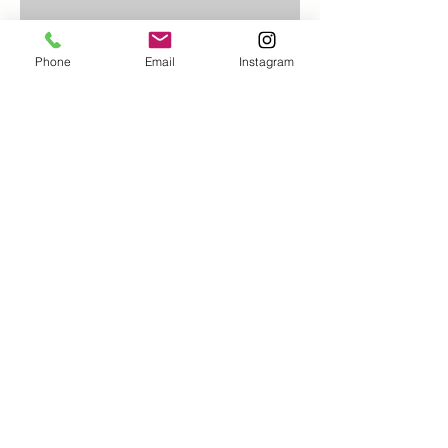
Phone
Email
Instagram
06.
sonstige Futtermittel
Details
Austener Straße 1
27243 Colnrade