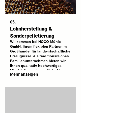
05.
Lohnherstellung &
Sonderpelletierung
Willkommen bei HOCO-Mühle
GmbH, Ihrem flexiblen Partner im
Großhandel für landwirtschaftliche
Erzeugnisse. Als traditionsreiches
Familienunternehmen bieten wir
Ihnen qualitativ hochwertiges
Mischfutter und eine Vielzahl an
Mehr anzeigen
Agrarerzeugnissen zu einem
konkurrenzfähigen Preis. Vertrauen
Sie auf unsere Expertise und unser
Engagement, um Ihre
landwirtschaftlichen Bedürfnisse
ideal zu erfüllen.