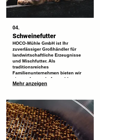
04.
Schweinefutter
HOCO-Mühle GmbH ist Ihr
zuverlässiger Großhändler für
landwirtschaftliche Erzeugnisse
und Mischfutter. Als
traditionsreiches
Familienunternehmen bieten wir
eine umfassende Auswahl an
Mehr anzeigen
hochwertigen Agrarerzeugnissen,
die speziell auf die Bedürfnisse
der Landwirtschaft abgestimmt
sind. Vertrauen Sie auf unsere
langjährige Erfahrung und unser
Engagement für hervorragende
Produkte und erstklassigen
Service.