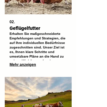
02.
Geflügelfutter
Erhalten Sie maßgeschneiderte
Empfehlungen und Strategien, die
auf Ihre individuellen Bedürfnisse
zugeschnitten sind. Unser Ziel ist
es, Ihnen klare Schritte und
umsetzbare Pläne an die Hand zu
geben. Wir hören aufmerksam zu,
Mehr anzeigen
um die bestmögliche
Unterstützung zu gewährleisten.