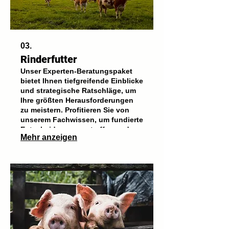
03.
Rinderfutter
Unser Experten-Beratungspaket
bietet Ihnen tiefgreifende Einblicke
und strategische Ratschläge, um
Ihre größten Herausforderungen
zu meistern. Profitieren Sie von
unserem Fachwissen, um fundierte
Entscheidungen zu treffen und
Mehr anzeigen
Ihren Erfolg zu beschleunigen.
Dieses Paket ist darauf ausgelegt,
sofortigen Wert zu liefern.