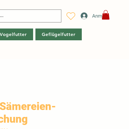
Anmelden
Vogelfutter
Geflügelfutter
 Sämereien-
schung