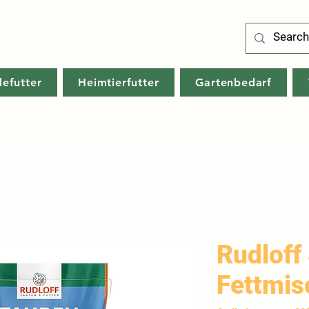
defutter
Heimtierfutter
Gartenbedarf
Rudloff
Fettmi