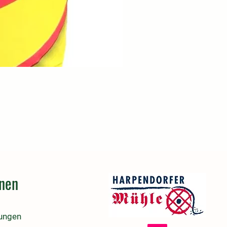
onen
lungen