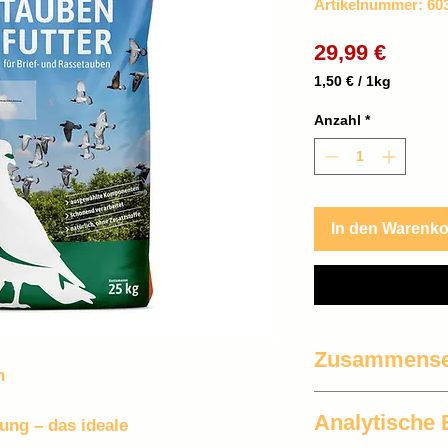
Artikelnummer: 60
Preis
29,99 €
1,50 €
/
1kg
1,50 €
pro
Anzahl
*
1
Kilogramm
In den Warenk
Zusammense
n 
25% Raps, 12% Lein
Analytische 
Sonnenblumenkerne
ung – das ideale 
Futterhanf EU, 5% 