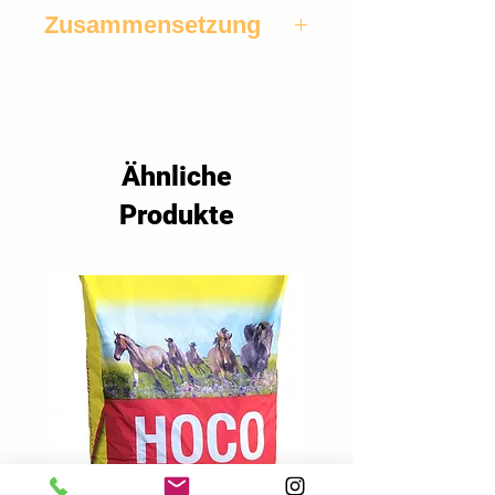
Zusammensetzung
gestreifte Sonnenblumenkerne, 
Kanariensaat, Plata-Hirse, 
Sonnenblumenkerne weiß, Kardy, 
Buchweizen, Haferkerne, Hafer, 
Futterhanf EU, Silberhirse, Rote 
Ähnliche
Hirse, Leinsaat, Paddy-Reis, 
Produkte
Mungbohnen, Ebereschenbeeren.