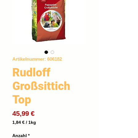
Artikelnummer: 606182
Rudloff
Großsittich
Top
Preis
45,99 €
1,84 €
/
1kg
1,84 €
pro
Anzahl
*