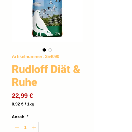
Artikelnummer: 354090
Rudloff Diät &
Ruhe
Preis
22,99 €
0,92 €
/
1kg
0,92 €
pro
Anzahl
*
1
Kilogramm