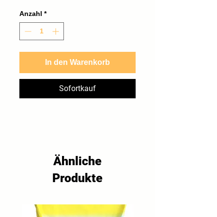
1,65 €
pro
Anzahl
*
1
Kilogramm
In den Warenkorb
Sofortkauf
Ähnliche
Produkte