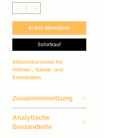
1
Kilogramm
In den Warenkorb
Sofortkauf
Alleinfuttermittel für 
Hühner-, Gänse- und 
Entenküken
Zusammensetzung
Weizen, Sojaextraktionsschrot*, 
Analytische
Mais, Weizenkleie, 
Calciumcarbonat, Sojabohnenöl*, 
Bestandteile
Monocalciumphosphat
*hergestellt aus genetisch 