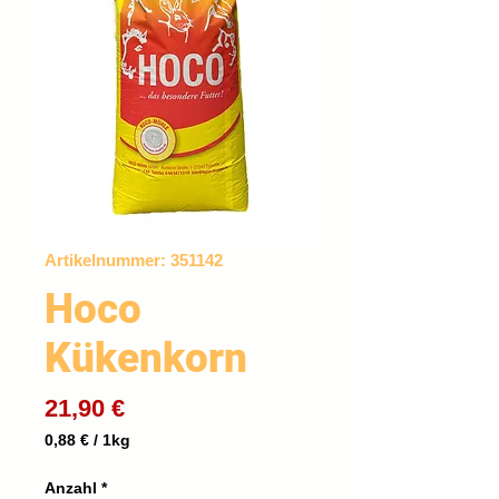
Artikelnummer: 351142
Hoco
Kükenkorn
Preis
21,90 €
0,88 €
/
1kg
0,88 €
pro
Anzahl
*