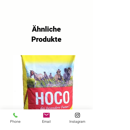
18% Rohprotein, 3,5% Rohfett, 
veränderten Sojabohnen
3,8% Rohfaser, 5,8% Rohasche, 
1% Calcium, 0,65% Phosphor, 
0,17% Natrium, 0,95% Lysin, 0,38% 
Methionin, 11,5 MJ ME
Ähnliche
Produkte
Phone
Email
Instagram
Hoco Classic Sport Müsli