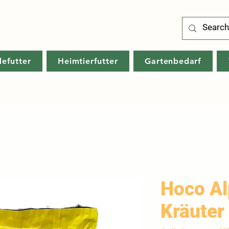
defutter
Heimtierfutter
Gartenbedarf
Hoco Al
Kräuter