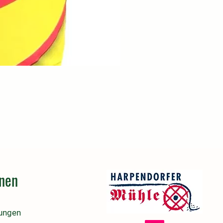
onen
lungen