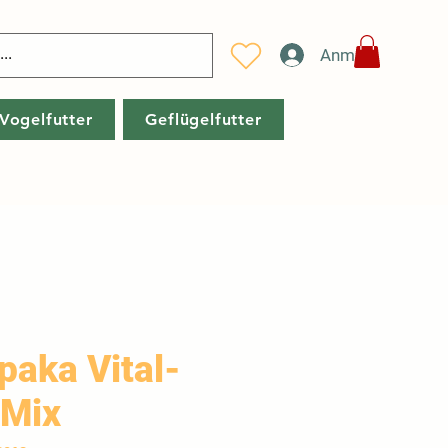
Anmelden
Vogelfutter
Geflügelfutter
paka Vital-
 Mix