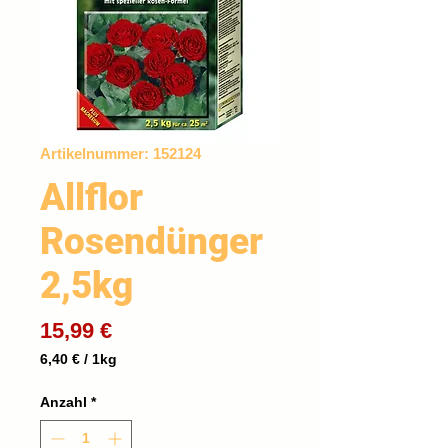
Artikelnummer: 152124
Allflor
Rosendünger
2,5kg
Preis
15,99 €
6,40 €
/
1kg
6,40 €
pro
Anzahl
*
1
Kilogramm