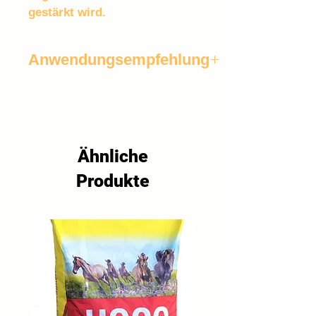
gestärkt wird.
Anwendungsempfehlung
Es werden drei Nährstoffabgaben 
empfohlen. Die erste erfolgt nach 
dem Abhäufeln, die zweite bei 
Blühbeginn und eine dritte 
eventuell im Juli/August.
Ähnliche
Produkte